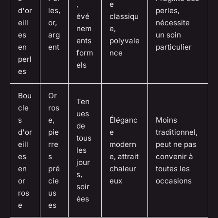
,
e
d'or
les,
perles,
évé
classiqu
eill
or,
nécessite
nem
e,
es
arg
un soin
ents
polyvale
en
ent
particulier
form
nce
perl
els
es
Bou
Or
Ten
cle
ros
ues
s
e,
Éléganc
Moins
de
d'or
pie
e
traditionnel,
tous
eill
rre
modern
peut ne pas
les
es
s
e, attrait
convenir à
jour
en
pré
chaleur
toutes les
s,
or
cie
eux
occasions
soir
ros
us
ées
e
es