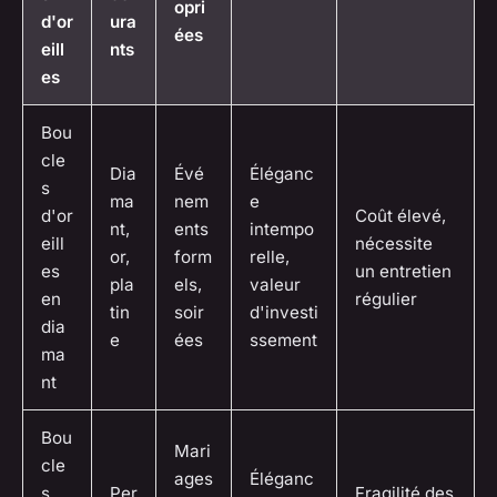
opri
d'or
ura
ées
eill
nts
es
Bou
cle
Dia
Évé
Éléganc
s
ma
nem
e
d'or
Coût élevé,
nt,
ents
intempo
eill
nécessite
or,
form
relle,
es
un entretien
pla
els,
valeur
en
régulier
tin
soir
d'investi
dia
e
ées
ssement
ma
nt
Bou
Mari
cle
ages
Éléganc
s
Per
Fragilité des